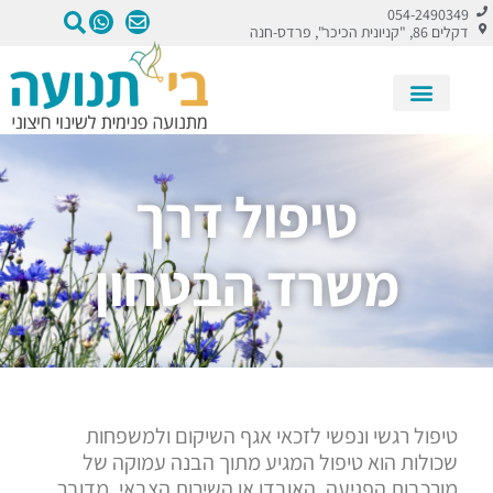
054-2490349
דקלים 86, "קניונית הכיכר", פרדס-חנה
המומחיות שלנו
טיפול דרך
משרד הבטחון
טיפול רגשי ונפשי לזכאי אגף השיקום ולמשפחות
שכולות הוא טיפול המגיע מתוך הבנה עמוקה של
מורכבות הפגיעה, האובדן או השירות הצבאי. מדובר