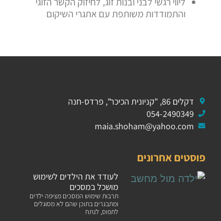
ליווי רגשי לבני ובנות זוג, לחיזוק הקשר הזוגי
והתמודדות משותפת עם אתגרי השיקום
דקלים 86, "קניונית הכיכר", פרדס-חנה
054-2490349
maia.shoham@yahoo.com
פוסטים אחרונים
לעודד את הילדים לשימוש
מושכל במסכים
תרבות שימוש המסכים מציפה ילדים
ומתבגרים בתוכן שהם לא מסוגלים
לתפוס, לנתח